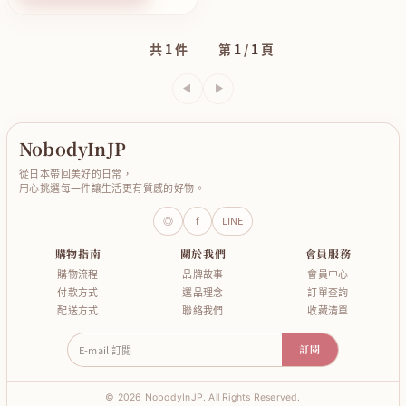
共
1
件
第
1
/
1
頁
上一頁
下一頁
NobodyInJP
從日本帶回美好的日常，
用心挑選每一件讓生活更有質感的好物。
◎
f
LINE
購物指南
關於我們
會員服務
購物流程
品牌故事
會員中心
付款方式
選品理念
訂單查詢
配送方式
聯絡我們
收藏清單
E-mail 訂閱
訂閱
© 2026 NobodyInJP. All Rights Reserved.