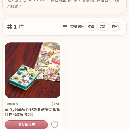
柔細節。
共 1 件
篩選
推薦
最新
價格
$150
特價現貨
miffy米菲兔九谷燒陶瓷筷架 現貨
特價出清原價299
加入購物車