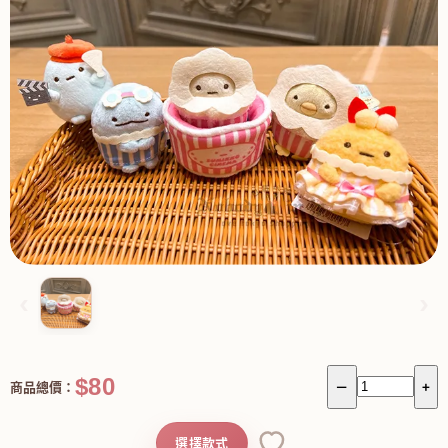
‹
›
$80
商品總價：
－
+
選擇款式