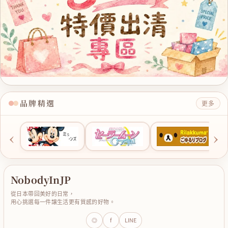
品牌精選
更多
‹
›
NobodyInJP
從日本帶回美好的日常，
用心挑選每一件讓生活更有質感的好物。
◎
f
LINE