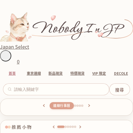
NobodyInJP 日本代購・
Japan Select
0
首頁
東京連線
新品現貨
特價現貨
VIP 限定
DECOLE
連線行事曆
推薦小物