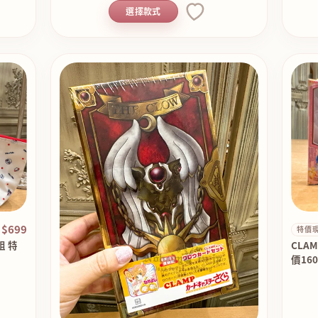
選擇款式
$699
特價
組 特
CLA
價16