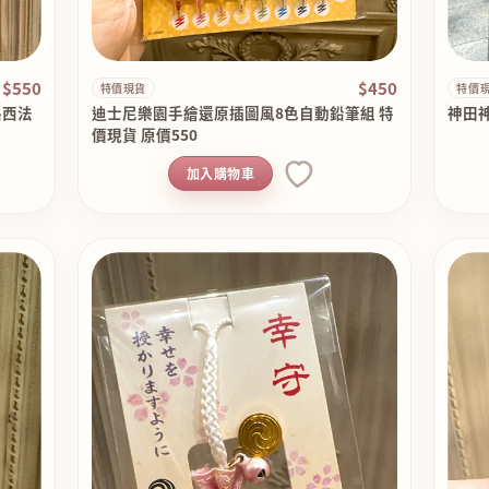
$550
$450
特價現貨
特價
路西法
迪士尼樂園手繪還原插圖風8色自動鉛筆組 特
神田神
價現貨 原價550
加入購物車