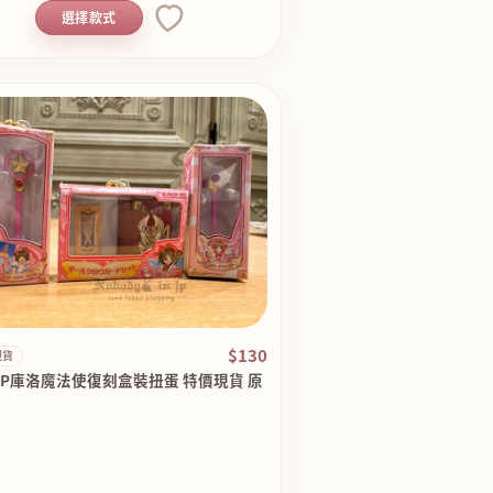
選擇款式
$130
現貨
MP庫洛魔法使復刻盒裝扭蛋 特價現貨 原
0