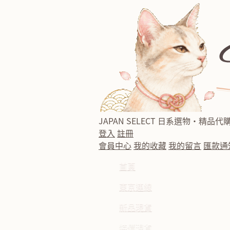
JAPAN SELECT
日系選物・精品代
登入
註冊
會員中心
我的收藏
我的留言
匯款通
首頁
東京連線
新品現貨
特價現貨