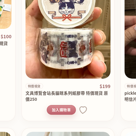
$100
價現貨
$199
特價現貨
特價
文具博覽會站長貓咪系列紙膠帶 特價現貨 原
pick
價250
明信片
加入購物車