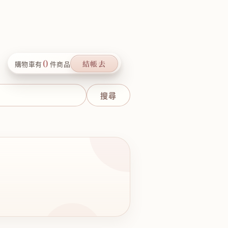
0
結帳去
購物車有
件商品