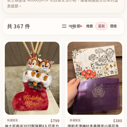
柔細節。
共 367 件
篩選
推薦
最新
價格
$799
$380
特價現貨
特價現貨
迪士尼商店2025聖誕節8入巧克力
伊和志津神社冬季限定山茶花冬