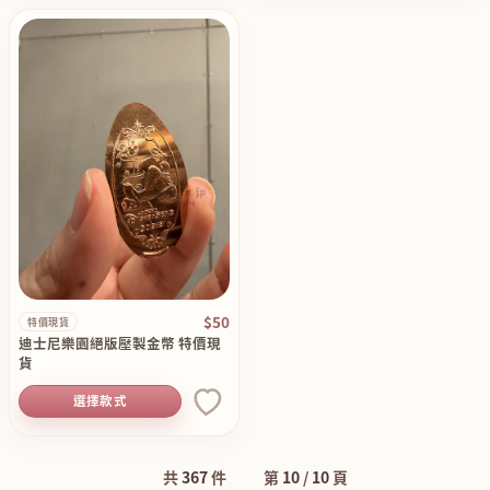
$50
特價現貨
迪士尼樂園絕版壓製金幣 特價現
貨
選擇款式
共
367
件
第
10
/
10
頁