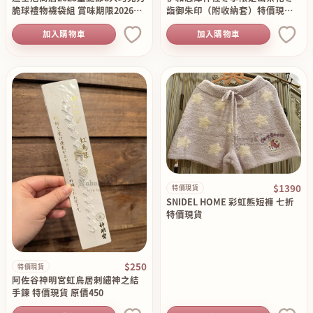
脆球禮物襪袋組 賞味期限2026／
詣御朱印（附收納套）特價現貨
04／19現貨 特價原價990
原價480
加入購物車
加入購物車
$1390
特價現貨
SNIDEL HOME 彩虹熊短褲 七折
特價現貨
$250
特價現貨
阿佐谷神明宮虹鳥居刺繡神之結
手鍊 特價現貨 原價450