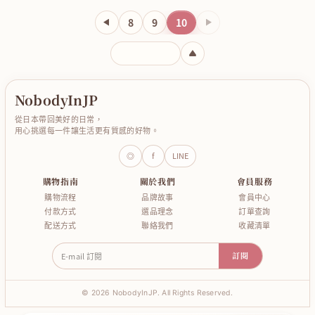
8
9
10
下一頁
輸入頁碼
NobodyInJP
從日本帶回美好的日常，
用心挑選每一件讓生活更有質感的好物。
◎
f
LINE
購物指南
關於我們
會員服務
購物流程
品牌故事
會員中心
付款方式
選品理念
訂單查詢
配送方式
聯絡我們
收藏清單
E-mail 訂閱
訂閱
© 2026 NobodyInJP. All Rights Reserved.