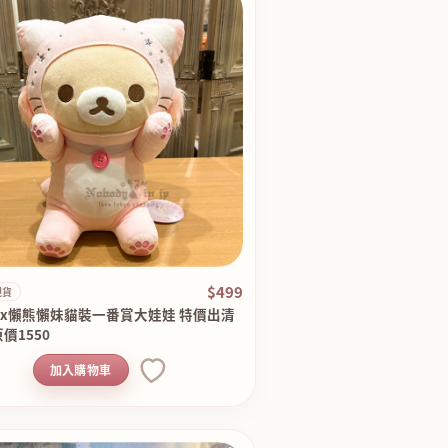
$499
現貨
－x懶熊懶妹貓裝一番賞大娃娃 特價出清
價1550
加入購物車