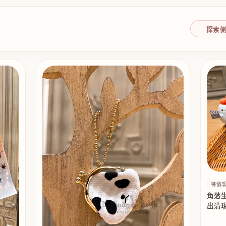
探索
特價
角落
出清現