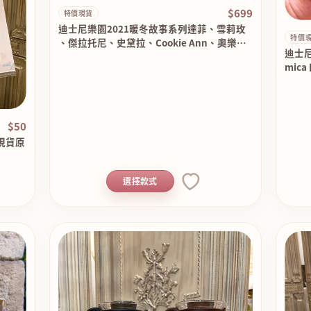
$699
特價現貨
迪士尼樂園2021暖冬故事系列達菲、雪莉玫
特價
、傑拉托尼、史黛拉、Cookie Ann、奧樂米
迪士尼
拉小火車吊飾 特價現貨 原價7……
mic
價45
$50
現貨原
選擇款式