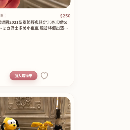
$250
現貨
樂園2021聖誕節經典限定米奇米妮to
aトミカ巴士多美小車車 現貨特價出清原
0
加入購物車