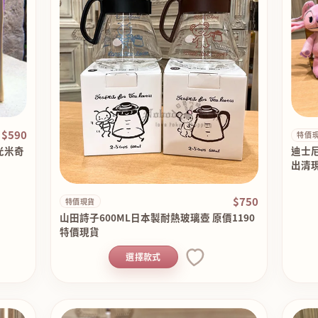
$590
特價
光米奇
迪士尼
出清現
$750
特價現貨
山田詩子600ML日本製耐熱玻璃壺 原價1190
特價現貨
選擇款式