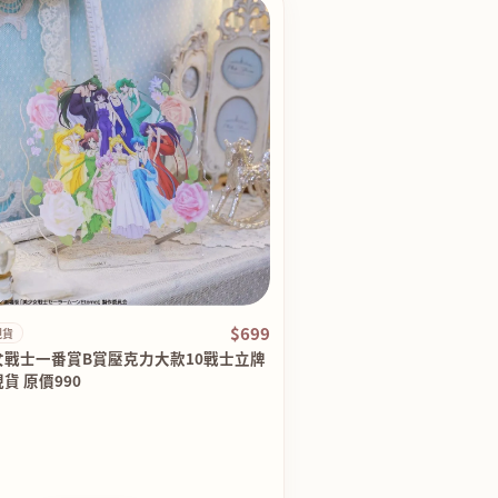
$699
現貨
女戰士一番賞B賞壓克力大款10戰士立牌
貨 原價990