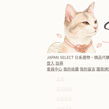
JAPAN SELECT
日系選物・精品代
登入
註冊
會員中心
我的收藏
我的留言
匯款通
首頁
東京連線
新品現貨
特價現貨