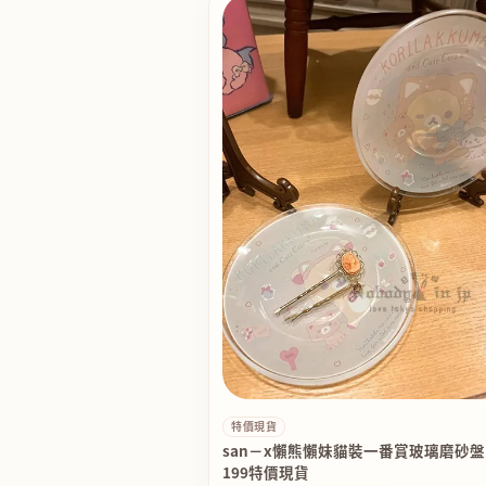
特價現貨
san－x懶熊懶妹貓裝一番賞玻璃磨砂盤
199特價現貨