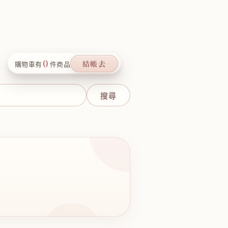
0
結帳去
購物車有
件商品