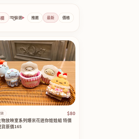
側欄
篩選
推薦
最新
價格
$80
現貨
生物放映室系列爆米花迷你娃娃組 特價
貨原價165