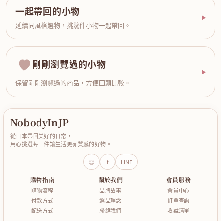
一起帶回的小物
延續同風格選物，挑幾件小物一起帶回。
剛剛瀏覽過的小物
保留剛剛瀏覽過的商品，方便回頭比較。
NobodyInJP
從日本帶回美好的日常，
用心挑選每一件讓生活更有質感的好物。
◎
f
LINE
購物指南
關於我們
會員服務
購物流程
品牌故事
會員中心
付款方式
選品理念
訂單查詢
配送方式
聯絡我們
收藏清單