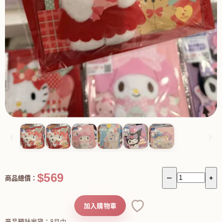
‹
›
$569
商品總價：
－
+
加入購物車
商品預計出貨：
8月中