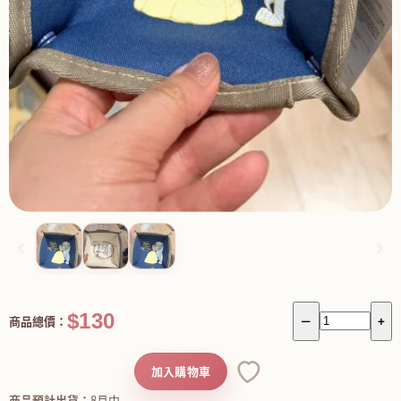
‹
›
$130
商品總價：
－
+
加入購物車
商品預計出貨：
8月中