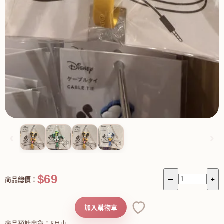
‹
›
$69
商品總價：
－
+
加入購物車
商品預計出貨：
8月中