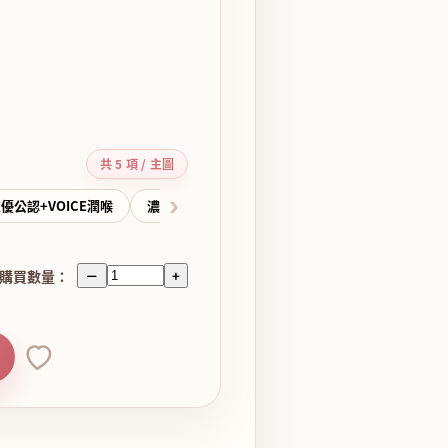
共 5 項 / 主圖
›
優公認+VOICE潤喉
濃莓
紫葡萄味
購買數量：
－
+