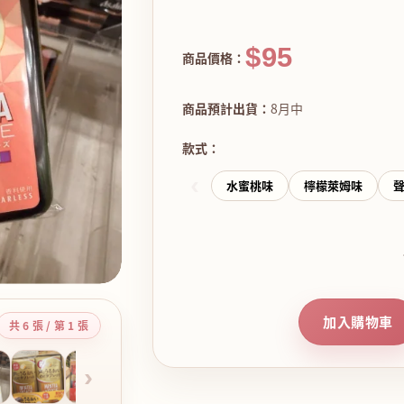
$95
商品價格：
商品預計出貨：
8月中
款式：
‹
水蜜桃味
檸檬萊姆味
聲
加入購物車
共 6 張 / 第 1 張
›