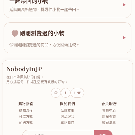
一起帶回的小物
延續同風格選物，挑幾件小物一起帶回。
剛剛瀏覽過的小物
保留剛剛瀏覽過的商品，方便回頭比較。
NobodyInJP
從日本帶回美好的日常，
用心挑選每一件讓生活更有質感的好物。
◎
f
LINE
購物指南
關於我們
會員服務
購物流程
品牌故事
會員中心
付款方式
選品理念
訂單查詢
配送方式
聯絡我們
收藏清單