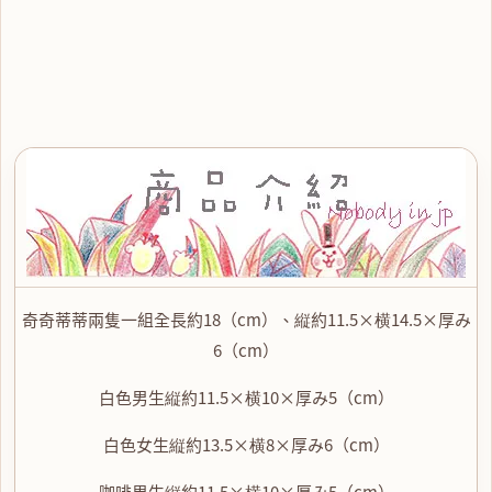
奇奇蒂蒂兩隻一組全長約18（cm）、縦約11.5×横14.5×厚み
6（cm）
白色男生縦約11.5×横10×厚み5（cm）
白色女生縦約13.5×横8×厚み6（cm）
咖啡男生縦約11.5×横10×厚み5（cm）