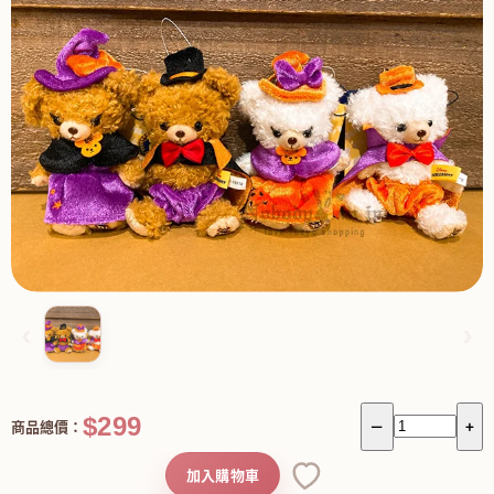
‹
›
$299
商品總價：
－
+
加入購物車