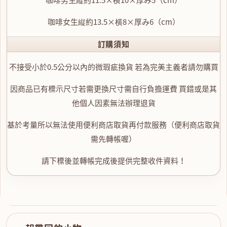
咖啡女生縦約13.5×横8×厚み6（cm）
訂購須知
不接受小於0.5公分以內的微瑕疵換貨 若為完美主義者請勿購買
因商品已有標示尺寸若需更換尺寸需自行負擔運費 買錯或是其
他個人因素無法辦理退貨
基於考量所以無法使用便利商店取貨再付款服務（便利商店取貨
需先轉帳喔）
請下標後並轉帳完成後提供完整收件資料！