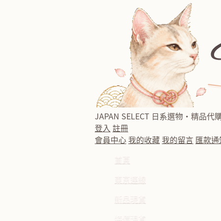
JAPAN SELECT
日系選物・精品代
登入
註冊
會員中心
我的收藏
我的留言
匯款通
首頁
東京連線
新品現貨
特價現貨