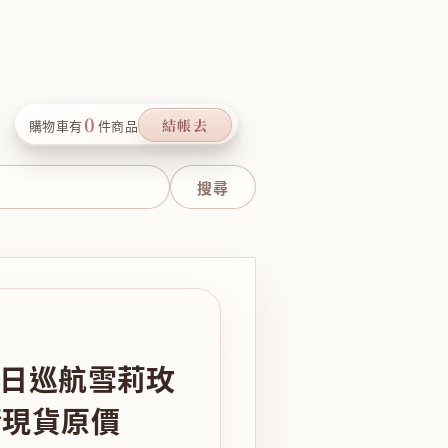
0
結帳去
購物車有
件商品
春日巡航雪莉玫
清現貨原價