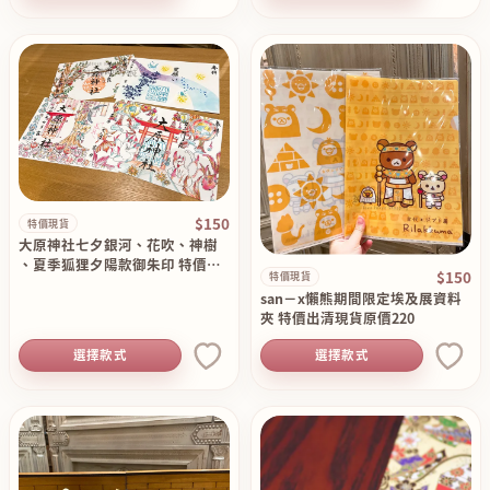
$150
特價現貨
大原神社七夕銀河、花吹、神樹
、夏季狐狸夕陽款御朱印 特價現
$150
特價現貨
貨 原價250
san－x懶熊期間限定埃及展資料
夾 特價出清現貨原價220
選擇款式
選擇款式