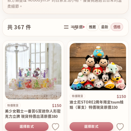
柔細節。
共 367 件
篩選
推薦
最新
價格
$150
特價現貨
迪士尼STORE2周年限定tsum娃
$150
特價現貨
娃（單支）特價現貨原價330
美少女戰士一番賞G賞迷你人形壓
克力立牌 現貨特價出清原價380
選擇款式
選擇款式