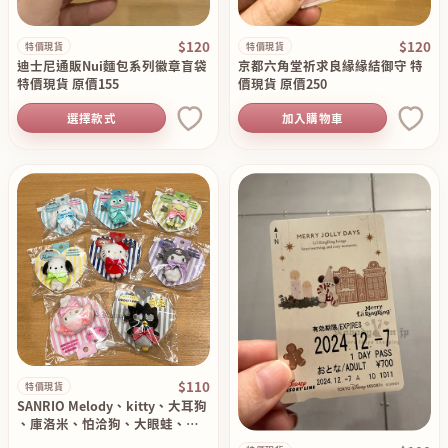
$120
$120
特價現貨
特價現貨
迪士尼通販Nui麵包系列徽章盲袋
京都六角堂祈求良緣緣結御守 特
特價現貨 原價155
價現貨 原價250
選擇款式
加入購物車
$110
特價現貨
SANRIO Melody、kitty、大耳狗
、庫洛米、怕洽狗、大眼蛙、酷
企鵝、人魚漢頓造型髮夾 現貨特