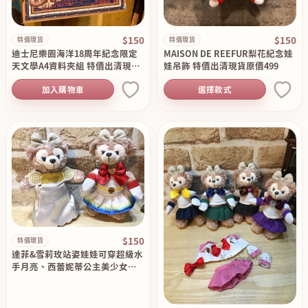
$150
$150
特價現貨
特價現貨
迪士尼樂園海洋18周年紀念限定
MAISON DE REEFUR梨花紀念娃
天文學A4資料夾組 特價出清現貨
娃吊飾 特價出清現貨原價499
原價290
加入購物車
選擇款式
$150
特價現貨
達菲&雪莉玫站姿娃娃可穿超級水
手月亮、西蕾妮蒂公主美少女戰
士服飾組 現貨特價出清原價499