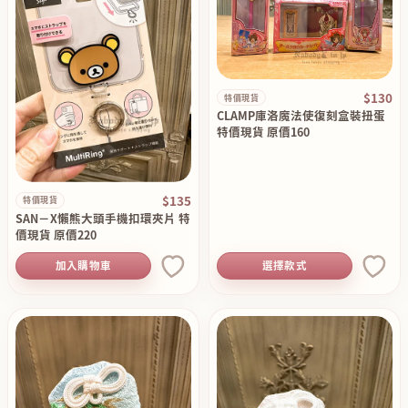
$130
特價現貨
CLAMP庫洛魔法使復刻盒裝扭蛋
特價現貨 原價160
$135
特價現貨
SAN－X懶熊大頭手機扣環夾片 特
價現貨 原價220
加入購物車
選擇款式