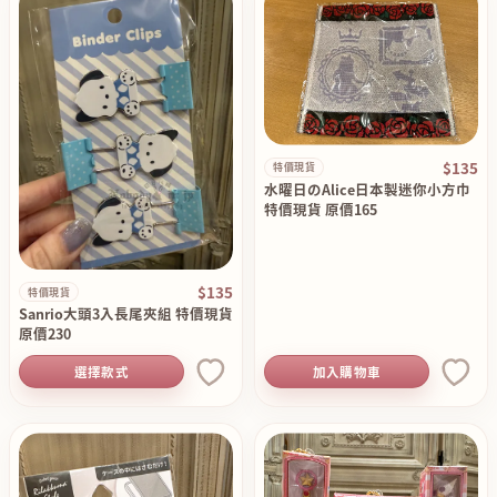
$135
特價現貨
水曜日のAlice日本製迷你小方巾
特價現貨 原價165
$135
特價現貨
Sanrio大頭3入長尾夾組 特價現貨
原價230
選擇款式
加入購物車