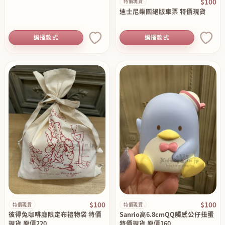
$100
特價現貨
價出清原價199
迪士尼樂園絕版車票 特價現貨
選擇款式
選擇款式
$100
$100
特價現貨
特價現貨
彼得兔咖啡廳限定布禮物袋 特價
Sanrio高6.8cmQQ觸感公仔扭蛋
現貨 原價220
特價現貨 原價160