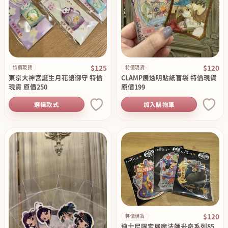
$125
$120
特價現貨
特價現貨
東京大神宮誕生月花語御守 特價
CLAMP展透明貼紙盲袋 特價現貨
現貨 原價250
原價199
選擇款式
加入購物車
$120
特價現貨
迪士尼限定展魔法師米奇系列85