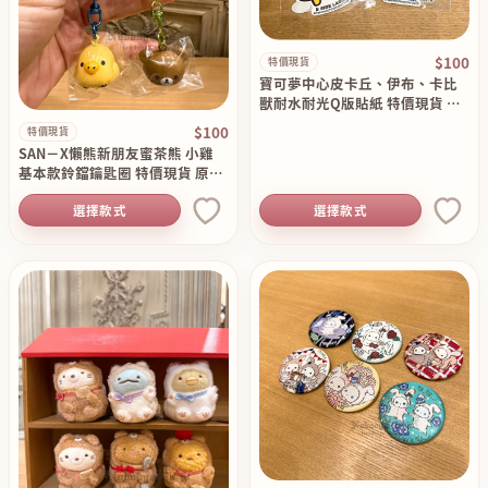
$100
特價現貨
寶可夢中心皮卡丘、伊布、卡比
獸耐水耐光Q版貼紙 特價現貨 原
價130
$100
特價現貨
SAN－X懶熊新朋友蜜茶熊 小雞
基本款鈴鐺鑰匙圈 特價現貨 原價
180
選擇款式
選擇款式