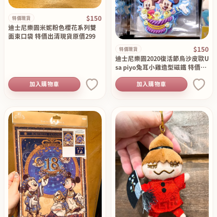
$150
特價現貨
迪士尼樂園米妮粉色櫻花系列雙
面束口袋 特價出清現貨原價299
$150
特價現貨
迪士尼樂園2020復活節烏沙皮歐U
sa piyo兔耳小雞造型磁鐵 特價出
清現貨原價330
加入購物車
加入購物車