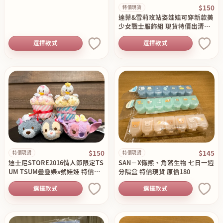
$150
特價現貨
達菲&雪莉玫站姿娃娃可穿新款美
少女戰士服飾組 現貨特價出清原
價490
選擇款式
選擇款式
$150
$145
特價現貨
特價現貨
迪士尼STORE2016情人節限定TS
SAN－X懶熊、角落生物 七日一週
UM TSUM疊疊樂s號娃娃 特價現
分隔盒 特價現貨 原價180
貨原價350
選擇款式
選擇款式