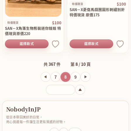
$100
特價現貨
SAN－X憂傷馬戲團圓形刺繡別針
特價現貨 原價175
$100
特價現貨
SAN－X角落生物熊裝迷你娃娃 特
價現貨原價220
選擇款式
選擇款式
共
367
件
第
8
/
10
頁
7
8
9
輸入頁碼
NobodyInJP
從日本帶回美好的日常，
用心挑選每一件讓生活更有質感的好物。