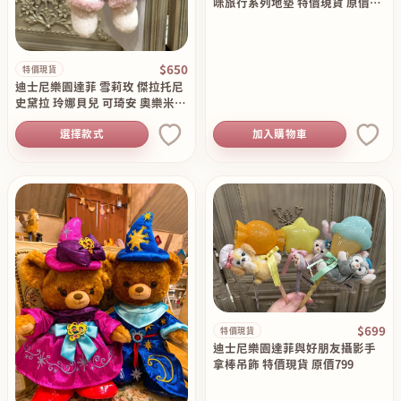
咪旅行系列地墊 特價現貨 原價11
50
$650
特價現貨
迪士尼樂園達菲 雪莉玫 傑拉托尼
史黛拉 玲娜貝兒 可琦安 奧樂米拉
尋找春天系列站姿絨毛吊飾 特價
選擇款式
加入購物車
現貨 原價850
$699
特價現貨
迪士尼樂園達菲與好朋友攝影手
拿棒吊飾 特價現貨 原價799