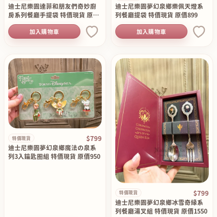
迪士尼樂園達菲和朋友們奇妙廚
迪士尼樂園夢幻泉鄉樂佩天燈系
房系列餐廳手提袋 特價現貨 原價
列餐廳提袋 特價現貨 原價899
899
加入購物車
加入購物車
$799
特價現貨
迪士尼樂園夢幻泉鄉魔法の泉系
列3入鑰匙圈組 特價現貨 原價950
$799
特價現貨
迪士尼樂園夢幻泉鄉冰雪奇緣系
列餐廳湯叉組 特價現貨 原價1550