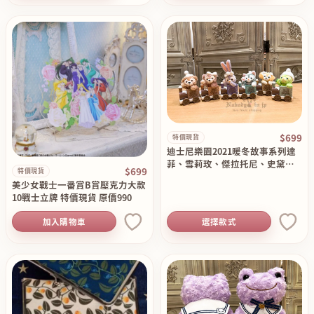
$699
特價現貨
迪士尼樂園2021暖冬故事系列達
菲、雪莉玫、傑拉托尼、史黛拉
$699
特價現貨
、Cookie Ann、奧樂米拉小火車
美少女戰士一番賞B賞壓克力大款
吊飾 特價現貨 原價7……
10戰士立牌 特價現貨 原價990
加入購物車
選擇款式