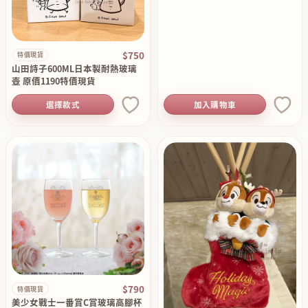
$750
特價現貨
山田詩子600ML日本製耐熱玻璃
壺 原價1190特價現貨
選擇款式
加入購物車
$790
特價現貨
美少女戰士一番賞C賞玻璃高腳杯