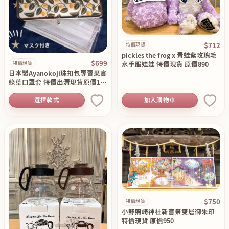
$712
特價現貨
pickles the frog x 青蛙紫玫瑰毛
$699
水手服娃娃 特價現貨 原價890
特價現貨
日本製Ayanokoji珠扣包專賣果實
綠葉口罩套 特價出清現貨原價139
0
選擇款式
加入購物車
$750
特價現貨
小野照崎神社新嘗祭雙層御朱印
特價現貨 原價950