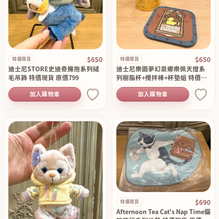
$650
$650
特價現貨
特價現貨
迪士尼STORE史迪奇擁抱系列絨
迪士尼樂園夢幻泉鄉樂佩天燈系
毛吊飾 特價現貨 原價799
列樹脂杯+攪拌棒+杯墊組 特價現
貨 原價790
加入購物車
加入購物車
$690
特價現貨
Afternoon Tea Cat's Nap Time貓