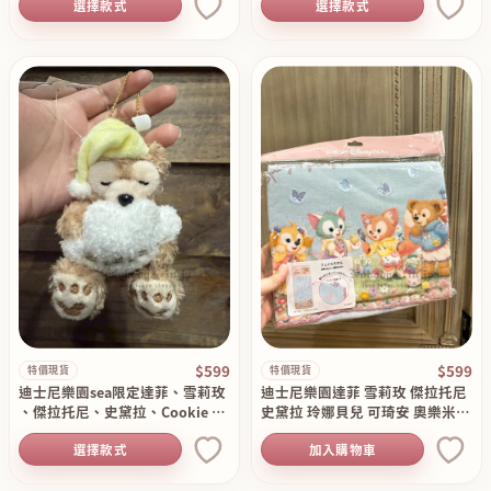
選擇款式
選擇款式
$599
$599
特價現貨
特價現貨
迪士尼樂園sea限定達菲、雪莉玫
迪士尼樂園達菲 雪莉玫 傑拉托尼
、傑拉托尼、史黛拉、Cookie An
史黛拉 玲娜貝兒 可琦安 奧樂米拉
n、奧樂米拉熟睡系列坐姿吊飾 特
尋找春天系列長毛巾 特價現貨 原
選擇款式
加入購物車
價現貨 原價699
價750