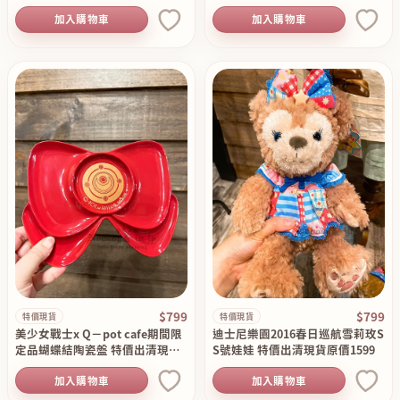
加入購物車
加入購物車
$799
$799
特價現貨
特價現貨
美少女戰士x Q－pot cafe期間限
迪士尼樂園2016春日巡航雪莉玫S
定品蝴蝶結陶瓷盤 特價出清現貨
S號娃娃 特價出清現貨原價1599
原價1690
加入購物車
加入購物車