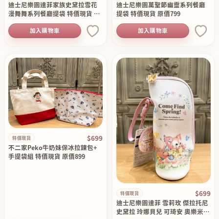
迪士尼樂園達菲家族史黛拉雪花
迪士尼樂園萬聖節幽靈系列餐廳
漫舞舞系列餐廳提袋 特價現貨 原
提袋 特價現貨 原價799
價799
加入購物車
加入購物車
$699
特價現貨
不二家Peko牛奶妹保冰拉鍊包+
手提袋組 特價現貨 原價899
$699
特價現貨
迪士尼樂園達菲 雪莉玫 傑拉托尼
史黛拉 玲娜貝兒 可琦安 奧樂米拉