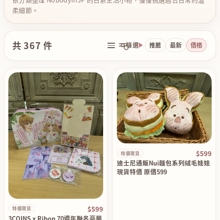
柔細節。
共 367 件
篩選
推薦
最新
價格
$599
特價現貨
迪士尼通販Nui麵包系列絨毛娃娃
現貨特價 原價599
$599
特價現貨
3COINS x Ribon 70週年聯名豪華