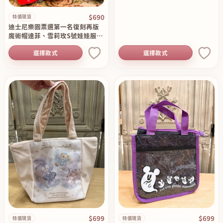
$690
特價現貨
迪士尼樂園票選第一名復刻再版
魔術帽達菲、雪莉玫S號娃娃服飾
組（不含娃娃）現貨特價出清原
選擇款式
選擇款式
價1600
$699
$699
特價現貨
特價現貨