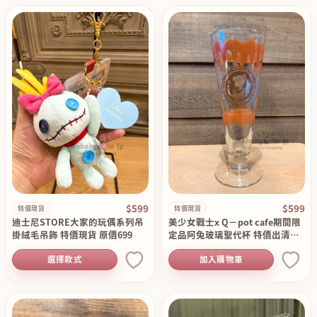
$599
$599
特價現貨
特價現貨
迪士尼STORE大家的玩偶系列吊
美少女戰士x Q－pot cafe期間限
掛絨毛吊飾 特價現貨 原價699
定品阿兔玻璃聖代杯 特價出清現
貨原價1150
選擇款式
加入購物車