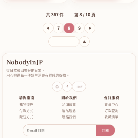
共
367
件
第
8
/
10
頁
7
8
9
輸入頁碼
NobodyInJP
從日本帶回美好的日常，
用心挑選每一件讓生活更有質感的好物。
◎
f
LINE
購物指南
關於我們
會員服務
購物流程
品牌故事
會員中心
付款方式
選品理念
訂單查詢
配送方式
聯絡我們
收藏清單
E-mail 訂閱
訂閱