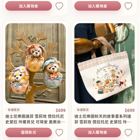
尋找春天系列保護瓶套 特價現貨
加入購物車
加入購物車
原價799
$699
$699
特價現貨
特價現貨
迪士尼樂園達菲 雪莉玫 傑拉托尼
迪士尼樂園秋天的故事書系列達
史黛拉 玲娜貝兒 可琦安 奧樂米拉
菲 雪莉玫 傑拉托尼 史黛拉 玲娜
尋找春天系列復活蛋絨毛吊飾 特
貝兒 可琦安 奧樂米拉 餐廳手提袋
選擇款式
加入購物車
價現貨 原價799
特價現貨 原價799