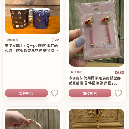
$599
特價現貨
美少女戰士x Q－pot期間限定品
露娜、阿兔陶瓷馬克杯 現貨特價
出清原價1190
$650
特價現貨
庫洛魔法使期間限定展魔杖墜飾
感耳針耳環 特價現貨 原價750
選擇款式
選擇款式