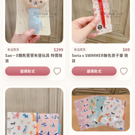
$299
$69
新品現貨
新品現貨
San－X懶熊寶寶有聲玩具 特價現
Seria x SWIMMER聯名原子筆 現
貨
貨
選擇款式
選擇款式