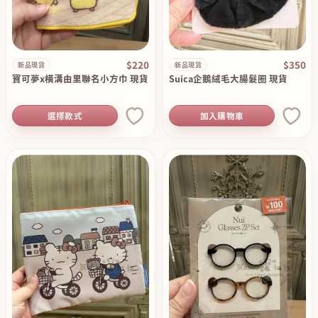
$220
$350
新品現貨
新品現貨
寶可夢x橫溝由里聯名小方巾 現貨
Suica企鵝絨毛大腸髮圈 現貨
選擇款式
加入購物車