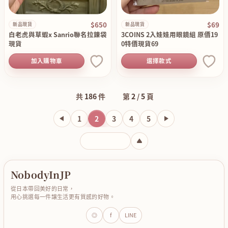
$650
$69
新品現貨
新品現貨
白老虎與草蝦x Sanrio聯名拉錬袋
3COINS 2入娃娃用眼鏡組 原價19
現貨
0特價現貨69
加入購物車
選擇款式
共
186
件
第
2
/
5
頁
1
2
3
4
5
輸入頁碼
NobodyInJP
從日本帶回美好的日常，
用心挑選每一件讓生活更有質感的好物。
◎
f
LINE