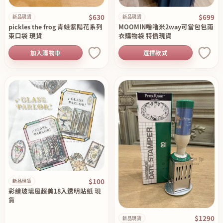
$630
$699
新品現貨
新品現貨
pickles the frog 青蛙紫陽花系列
MOOMIN嚕嚕米2way可當包包雨
束口袋 現貨
衣購物袋 特價現貨
加入購物車
選擇款式
$100
新品現貨
彩繪玻璃風超美18入透明貼紙 現
貨
$1290
新品現貨