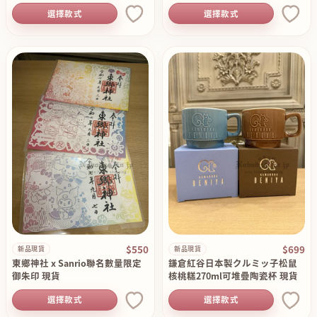
選擇款式
選擇款式
$550
$699
新品現貨
新品現貨
東鄉神社 x Sanrio聯名數量限定
鎌倉紅谷日本製クルミッ子松鼠
御朱印 現貨
核桃糕270ml可堆疊陶瓷杯 現貨
選擇款式
選擇款式