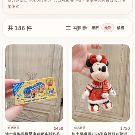
柔細節。
共 186 件
篩選
推薦
最新
價格
$450
$750
新品現貨
新品現貨
迪士尼樂園巨星唐老鴨系列多美
迪士尼樂園2024米奇與朋友聖誕