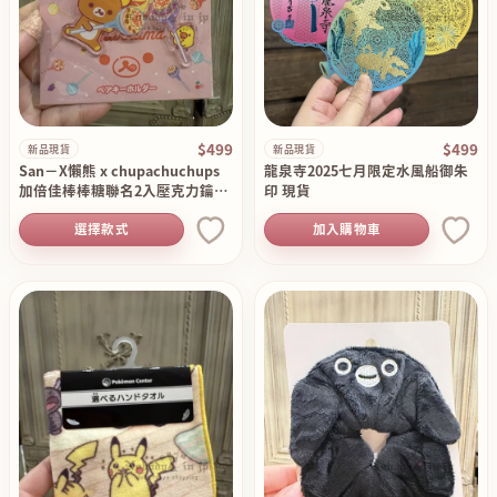
$499
$499
新品現貨
新品現貨
San－X懶熊 x chupachuchups
龍泉寺2025七月限定水風船御朱
加倍佳棒棒糖聯名2入壓克力鑰匙
印 現貨
圈組 現貨
選擇款式
加入購物車