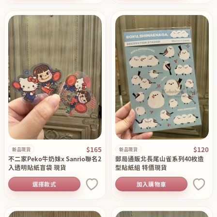
$165
$120
新品現貨
新品現貨
不二家Peko牛奶妹x Sanrio聯名2
郵局通販北長尾山雀系列40枚造
入透明貼紙盲袋 現貨
型貼紙組 特價現貨
選擇款式
加入購物車