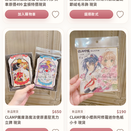
車原價499 盒損特價現貨
節絨毛吊飾 現貨
加入購物車
選擇款式
$650
$190
新品現貨
新品現貨
CLAMP展庫洛魔法使原畫壓克力
CLAMP展小櫻與阿修羅迷你色紙
立牌 現貨
小卡 現貨