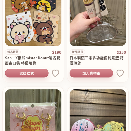
$190
$350
新品現貨
新品現貨
San－X懶熊mister Donut聯名雙
日本製燕三条多功能便利煮籃 特
面束口袋 特價現貨
價現貨
選擇款式
加入購物車