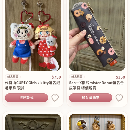
$750
$350
新品現貨
新品現貨
代官山CURLY Girls x kitty聯名絨
San－X懶熊mister Donut聯名合
毛吊飾 現貨
皮筆袋 特價現貨
選擇款式
加入購物車