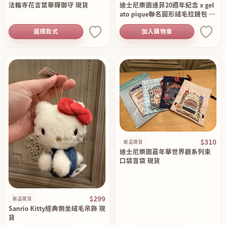
法輪寺花言葉華輝御守 現貨
迪士尼樂園達菲20週年紀念 x gel
ato pique聯名圓形絨毛拉鏈包 現
貨
選擇款式
加入購物車
$310
新品現貨
迪士尼樂園嘉年華世界觀系列束
口袋盲袋 現貨
$299
新品現貨
Sanrio Kitty經典側坐絨毛吊飾 現
貨