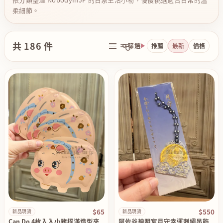
柔細節。
共 186 件
篩選
推薦
最新
價格
$65
$550
新品現貨
新品現貨
Can Do 4枚入入小豬撲滿造型夾
阿佐谷神明宮月守幸運刺繡吊飾