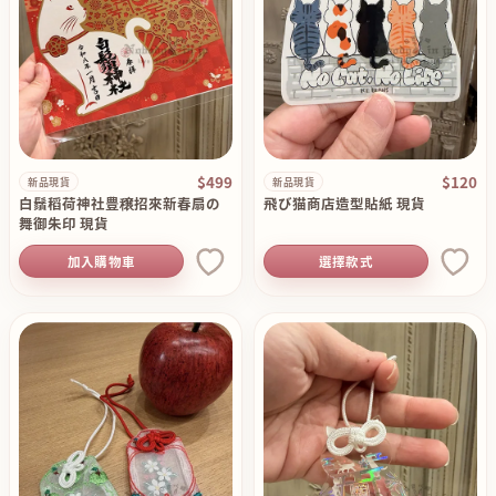
$499
$120
新品現貨
新品現貨
白鬚稻荷神社豊穣招來新春扇の
飛び猫商店造型貼紙 現貨
舞御朱印 現貨
加入購物車
選擇款式