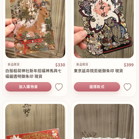
$330
$399
新品現貨
新品現貨
白鬚稻荷神社新年招福神馬與七
東京延命院剪紙御朱印 現貨
福貓透明御朱印 現貨
加入購物車
選擇款式