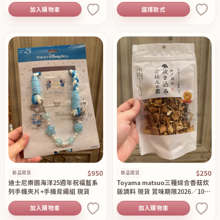
加入購物車
選擇款式
$950
$250
新品現貨
新品現貨
迪士尼樂園海洋25週年祝福藍系
Toyama matsuo三種綜合香菇炊
列手機夾片+手機背繩組 現貨
飯調料 現貨 賞味期限2026／10／
20
加入購物車
加入購物車