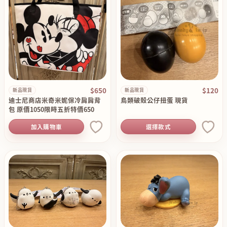
$650
$120
新品現貨
新品現貨
迪士尼商店米奇米妮保冷肩肩背
鳥類破殼公仔扭蛋 現貨
包 原價1050限時五折特價650
加入購物車
選擇款式