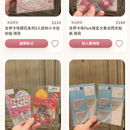
$110
$169
新品現貨
新品現貨
吉伊卡哇櫻花系列5入迷你小卡信
吉伊卡哇Park限定大集合閃光貼
封組 現貨
紙 現貨
選擇款式
加入購物車