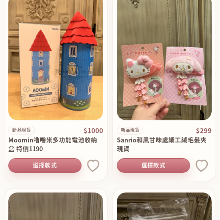
$1000
$299
新品現貨
新品現貨
Moomin嚕嚕米多功能電池收納
Sanrio和風甘味處細工絨毛髮夾
盒 特價1190
現貨
選擇款式
選擇款式