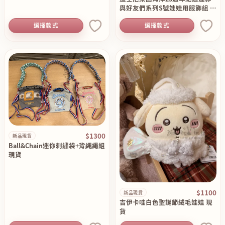
與好友們系列S號娃娃用服飾組 現
貨
選擇款式
選擇款式
$1300
新品現貨
Ball&Chain迷你刺繡袋+背縄繩組
現貨
$1100
新品現貨
吉伊卡哇白色聖誕節絨毛娃娃 現
貨