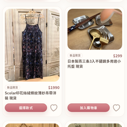
$299
新品現貨
日本製燕三条3入不鏽鋼多用途小
托盤 現貨
$1990
新品現貨
Scolar印花絲絨條紋薄紗吊帶洋
裝 現貨
選擇款式
加入購物車