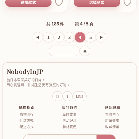
選擇款式
選擇款式
共
186
件
第
4
/
5
頁
1
2
3
4
5
輸入頁碼
NobodyInJP
從日本帶回美好的日常，
用心挑選每一件讓生活更有質感的好物。
◎
f
LINE
購物指南
關於我們
會員服務
購物流程
品牌故事
會員中心
付款方式
選品理念
訂單查詢
配送方式
聯絡我們
收藏清單