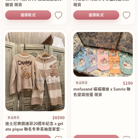
鏈袋 現貨
現貨
選擇款式
選擇款式
$190
新品現貨
mofusand 福福珊迪 x Sanrio 聯
名提袋扭蛋 現貨
$6590
新品現貨
迪士尼樂園達菲20週年紀念 x gel
ato pique 聯名冬季長袖居家套裝
組 現貨