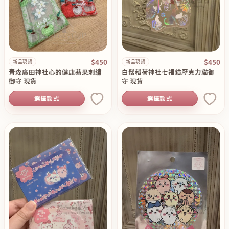
$450
$450
新品現貨
新品現貨
青森廣田神社心的健康蘋果刺繡
白鬚稻荷神社七福貓壓克力貓御
御守 現貨
守 現貨
選擇款式
選擇款式