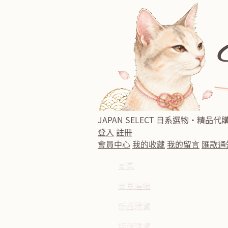
JAPAN SELECT
日系選物・精品代
登入
註冊
會員中心
我的收藏
我的留言
匯款通
首頁
東京連線
新品現貨
特價現貨