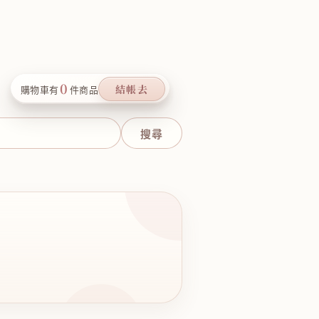
0
結帳去
購物車有
件商品