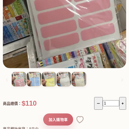
‹
›
$110
商品總價：
－
+
加入購物車
商品預計出貨：
8月中