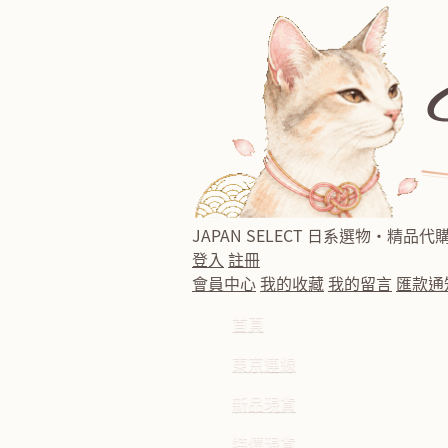
JAPAN SELECT
日系選物・精品代
登入
註冊
會員中心
我的收藏
我的留言
匯款通
首頁
東京連線
新品現貨
特價現貨