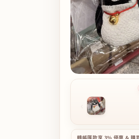
‹
轉帳匯款享 3% 優惠 & 