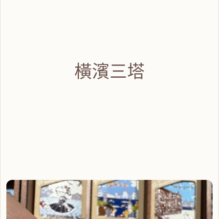
橫
濱三塔