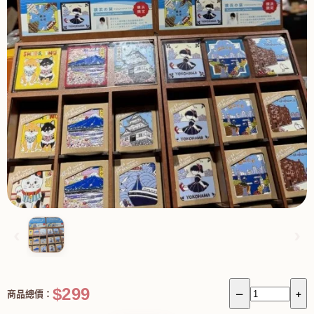
‹
›
$299
商品總價：
－
+