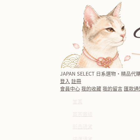
JAPAN SELECT
日系選物・精品代
登入
註冊
會員中心
我的收藏
我的留言
匯款通
首頁
東京連線
新品現貨
特價現貨