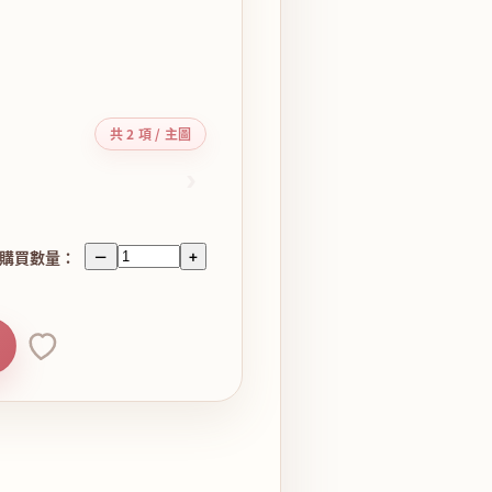
共 2 項 / 主圖
›
購買數量：
－
+