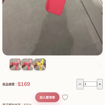
‹
›
$169
商品總價：
－
+
加入購物車
商品預計出貨：
8月中