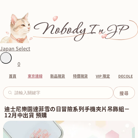
Japan Select
0
首頁
東京連線
新品現貨
特價現貨
VIP 限定
DECOLE
迪士尼樂園達菲雪の日冒險系列手機夾片吊飾組－
12月中出貨 預購