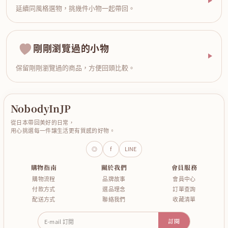
延續同風格選物，挑幾件小物一起帶回。
剛剛瀏覽過的小物
保留剛剛瀏覽過的商品，方便回頭比較。
NobodyInJP
從日本帶回美好的日常，
用心挑選每一件讓生活更有質感的好物。
◎
f
LINE
購物指南
關於我們
會員服務
購物流程
品牌故事
會員中心
付款方式
選品理念
訂單查詢
配送方式
聯絡我們
收藏清單
E-mail 訂閱
訂閱