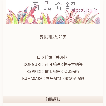
賞味期限約20天
口味種類（共3種）
DONGURI：可可酥餅×橡子甘納許
CYPRES：檜木酥餅×腰果內餡
KUMASASA：熊笹酥餅×覆盆子內餡
訂購須知