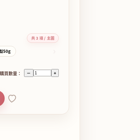
共 3 項 / 主圖
›
梨50g
購買數量：
－
+