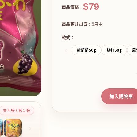
$79
商品價格：
商品預計出貨：
8月中
款式：
‹
紫葡萄50g
蘇打50g
鳳
加入購物車
共 4 張 / 第 1 張
›