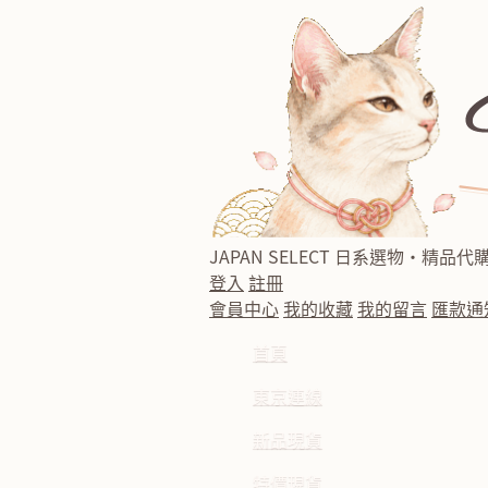
JAPAN SELECT
日系選物・精品代
登入
註冊
會員中心
我的收藏
我的留言
匯款通
首頁
東京連線
新品現貨
特價現貨