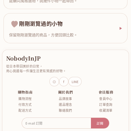
延續同風格選物，挑幾件小物一起帶回。
剛剛瀏覽過的小物
保留剛剛瀏覽過的商品，方便回頭比較。
NobodyInJP
從日本帶回美好的日常，
用心挑選每一件讓生活更有質感的好物。
◎
f
LINE
購物指南
關於我們
會員服務
購物流程
品牌故事
會員中心
付款方式
選品理念
訂單查詢
配送方式
聯絡我們
收藏清單
E-mail 訂閱
訂閱