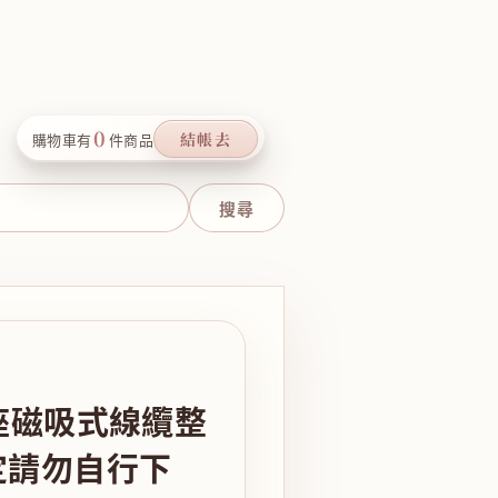
0
結帳去
購物車有
件商品
底座磁吸式線纜整
定請勿自行下