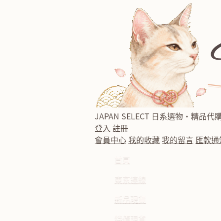
JAPAN SELECT
日系選物・精品代
登入
註冊
會員中心
我的收藏
我的留言
匯款通
首頁
東京連線
新品現貨
特價現貨