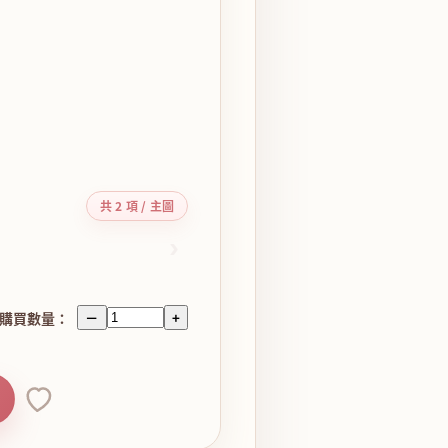
共 2 項 / 主圖
›
購買數量：
－
+