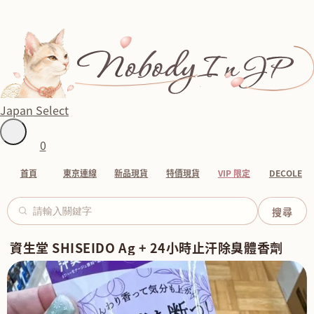
Japan Select
0
首頁
東京連線
新品現貨
特價現貨
VIP 限定
DECOLE
資生堂 SHISEIDO Ag + 24小時止汗除臭體香劑