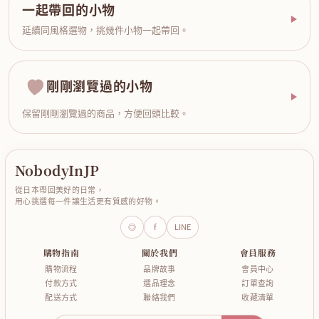
一起帶回的小物
延續同風格選物，挑幾件小物一起帶回。
剛剛瀏覽過的小物
保留剛剛瀏覽過的商品，方便回頭比較。
NobodyInJP
從日本帶回美好的日常，
用心挑選每一件讓生活更有質感的好物。
◎
f
LINE
購物指南
關於我們
會員服務
購物流程
品牌故事
會員中心
付款方式
選品理念
訂單查詢
配送方式
聯絡我們
收藏清單