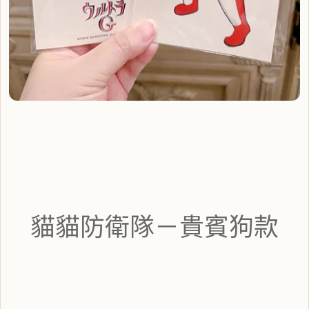
貓貓防衛隊－貴賓狗款