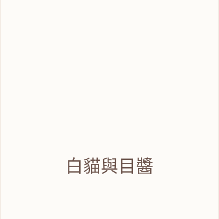
白貓與目醬