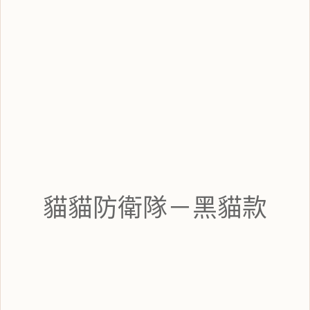
貓貓防衛隊－黑貓款