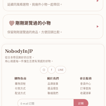
延續同風格選物，挑幾件小物一起帶回。
剛剛瀏覽過的小物
保留剛剛瀏覽過的商品，方便回頭比較。
NobodyInJP
從日本帶回美好的日常，
用心挑選每一件讓生活更有質感的好物。
◎
f
LINE
購物指南
關於我們
會員服務
購物流程
品牌故事
會員中心
付款方式
選品理念
訂單查詢
配送方式
聯絡我們
收藏清單
E-mail 訂閱
訂閱