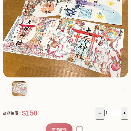
‹
›
$150
商品總價：
－
+
選擇款式