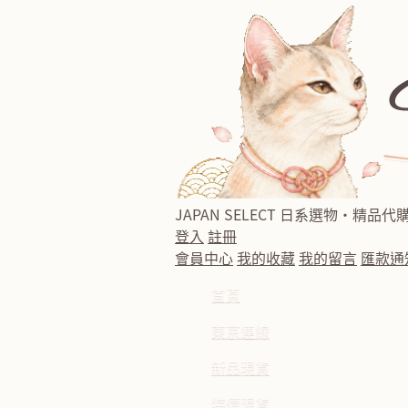
JAPAN SELECT
日系選物・精品代
登入
註冊
會員中心
我的收藏
我的留言
匯款通
首頁
東京連線
新品現貨
特價現貨