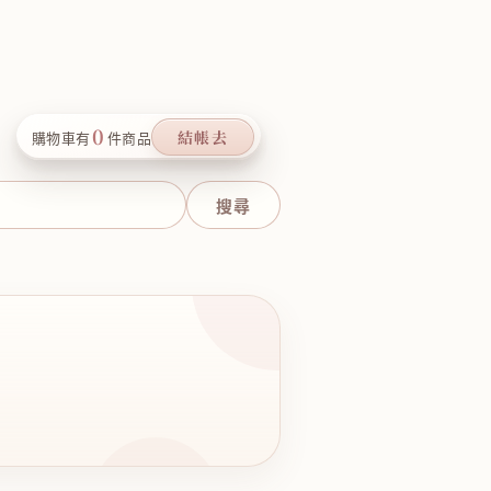
0
結帳去
購物車有
件商品