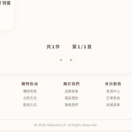
 特價
共
1
件
第
1
/
1
頁
上一頁
下一頁
購物指南
關於我們
會員服務
購物流程
品牌故事
會員中心
付款方式
選品理念
訂單查詢
配送方式
聯絡我們
收藏清單
© 2026 NobodyInJP. All Rights Reserved.