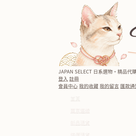
JAPAN SELECT
日系選物・精品代
登入
註冊
會員中心
我的收藏
我的留言
匯款通
首頁
東京連線
新品現貨
特價現貨