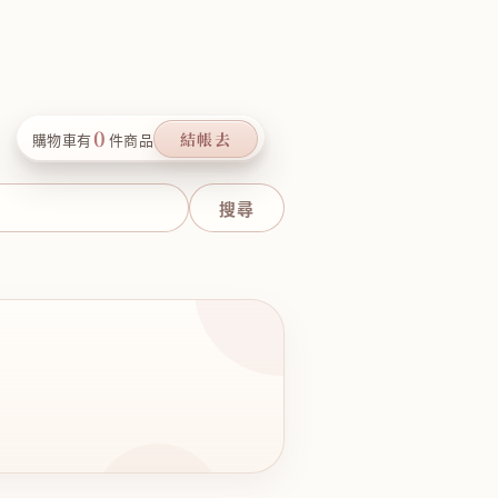
0
結帳去
購物車有
件商品