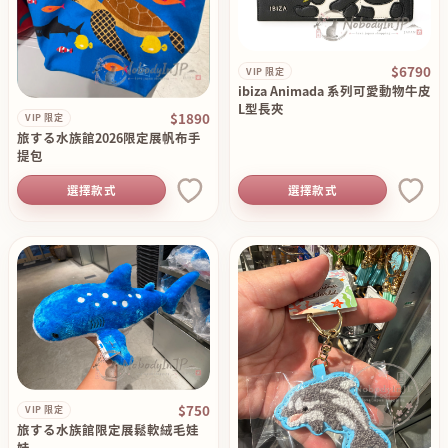
$6790
VIP 限定
ibiza Animada 系列可愛動物牛皮
L型長夾
$1890
VIP 限定
旅する水族館2026限定展帆布手
提包
選擇款式
選擇款式
$750
VIP 限定
旅する水族館限定展鬆軟絨毛娃
娃