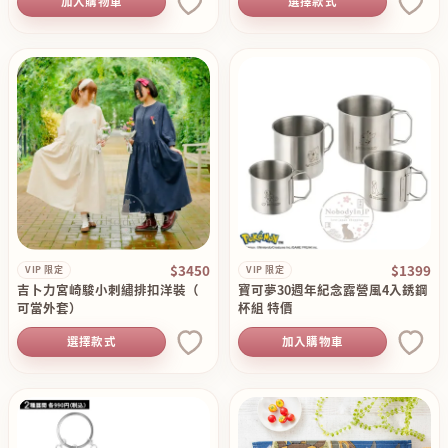
加入購物車
選擇款式
$3450
$1399
VIP 限定
VIP 限定
吉卜力宮崎駿小刺繡排扣洋裝（
寶可夢30週年紀念露營風4入銹鋼
可當外套）
杯組 特價
選擇款式
加入購物車