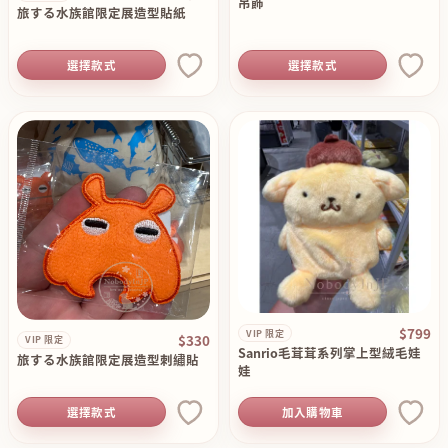
吊飾
旅する水族館限定展造型貼紙
選擇款式
選擇款式
$799
VIP 限定
$330
VIP 限定
Sanrio毛茸茸系列掌上型絨毛娃
旅する水族館限定展造型刺繡貼
娃
選擇款式
加入購物車