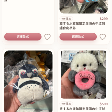
$299
VIP 限定
旅する水族館限定展海の中道刺
繡合皮吊飾
選擇款式
選擇款式
$599
VIP 限定
旅する水族館限定展海の中道絨