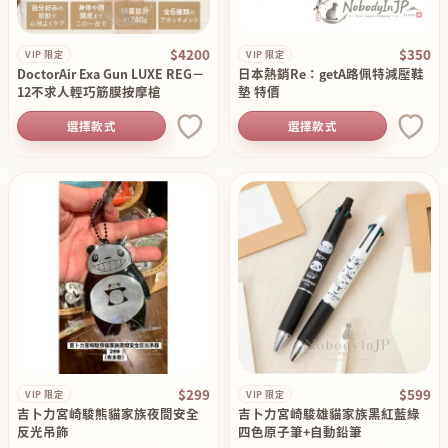
$4200
$350
VIP 限定
VIP 限定
DoctorAir Exa Gun LUXE REG－
日本熱銷Re：getA路佩特減壓鞋
12不求人輕巧筋膜按摩槍
墊 特價
選擇款式
選擇款式
$299
$599
VIP 限定
VIP 限定
吉卜力宮崎駿熊貓家族夜間安全
吉卜力宮崎駿雄貓家族黑紅藍綠
反光吊飾
四色原子筆+自動鉛筆