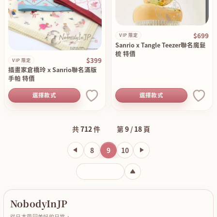
$699
VIP 限定
Sanrio x Tangle Teezer聯名魔髮
梳 特價
$399
VIP 限定
插畫家倉橋玲 x Sanrio聯名滿版
手帕 特價
選擇款式
選擇款式
共
712
件
第
9
/
18
頁
8
9
10
輸入頁碼
NobodyInJP
從日本帶回美好的日常，