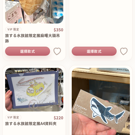
$350
VIP 限定
旅する水族館限定展麻曙大頭吊
飾
選擇款式
選擇款式
$220
VIP 限定
旅する水族館限定展A4資料夾