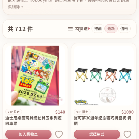
柔細節。
共 712 件
篩選
推薦
最新
價格
$140
$1090
VIP 限定
VIP 限定
迪士尼樂園玩具總動員五系列遊
寶可夢30週年紀念輕巧折疊椅 特
園車票
價
加入購物車
選擇款式