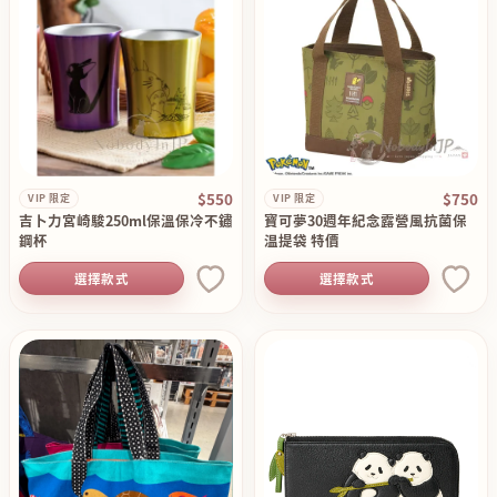
$550
$750
VIP 限定
VIP 限定
吉卜力宮崎駿250ml保溫保冷不鏽
寶可夢30週年紀念露營風抗菌保
鋼杯
温提袋 特價
選擇款式
選擇款式