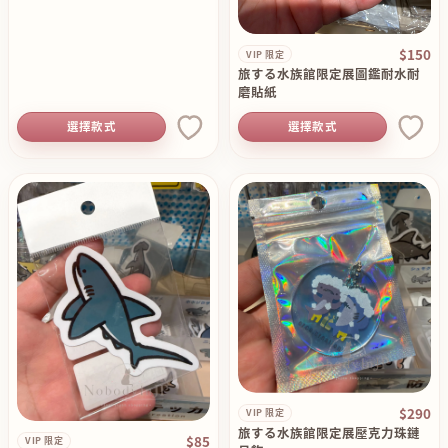
$150
VIP 限定
旅する水族館限定展圖鑑耐水耐
磨貼紙
選擇款式
選擇款式
$290
VIP 限定
旅する水族館限定展壓克力珠鏈
$85
VIP 限定