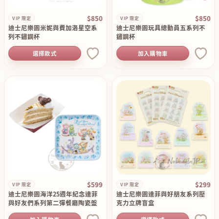
$850
$850
VIP 限定
VIP 限定
迪士尼樂園米妮與費加洛星空系
迪士尼樂園玩具總動員五系列不
列不鏽鋼杯
鏽鋼杯
選擇款式
加入購物車
$599
$299
VIP 限定
VIP 限定
迪士尼樂園海洋25週年紀念達菲
迪士尼樂園達菲與好朋友系列壓
與好友們系列第二彈餐廳陶瓷盤
克力立牌盲盒