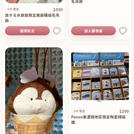
毛吊飾
$430
VIP 限定
旅する水族館限定展麻糬絨毛吊
飾
選擇款式
加入購物車
$299
VIP 限定
Penon美濃燒地區限定陶瓷磚磁
鐵