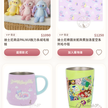
$1090
$1250
VIP 限定
VIP 限定
迪士尼商店PALNUI脫力系絨毛娃
迪士尼樂園米妮與費加洛星空系
娃
列毛巾毯
選擇款式
加入購物車