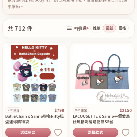
柔細節。
共 712 件
篩選
推薦
最新
價格
$799
$2150
VIP 限定
VIP 限定
Ball &Chain x Sanrio聯名kitty扭
LACOUSETTE x Sanrio平價愛馬
蛋迷你購物袋
仕風格刺繡購物袋SS號
選擇款式
選擇款式