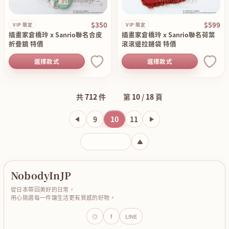
$350
$599
VIP 限定
VIP 限定
插畫家倉橋玲 x Sanrio聯名合皮
插畫家倉橋玲 x Sanrio聯名荷葉
折疊鏡 特價
滾滾邊拉鏈袋 特價
選擇款式
選擇款式
共
712
件
第
10
/
18
頁
9
10
11
輸入頁碼
NobodyInJP
從日本帶回美好的日常，
用心挑選每一件讓生活更有質感的好物。
◎
f
LINE