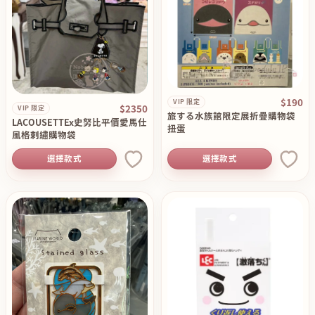
$190
VIP 限定
$2350
VIP 限定
旅する水族館限定展折疊購物袋
LACOUSETTEx史努比平價愛馬仕
扭蛋
風格刺繡購物袋
選擇款式
選擇款式