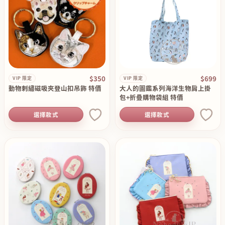
$350
$699
VIP 限定
VIP 限定
動物刺繡磁吸夾登山扣吊飾 特價
大人的圖鑑系列海洋生物肩上掛
包+折疊購物袋組 特價
選擇款式
選擇款式