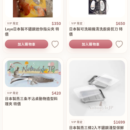
$350
$650
VIP 限定
VIP 限定
Leye日本製不鏽鋼迷你指尖夾 特
日本製可洗碗機清洗廚房剪刀 特
價
價
加入購物車
加入購物車
$420
VIP 限定
日本製燕三条不沾桌動物造型料
理夾 特價
$1699
VIP 限定
日本製燕三條2入不鏽鋼淺型保鮮