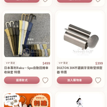
$499
$399
VIP 限定
VIP 限定
日本專利Raku－Spo自動回捲傘
DULTON 304不鏽鋼牙膏軟管擠壓
收納套 特價
器 特價
選擇款式
加入購物車