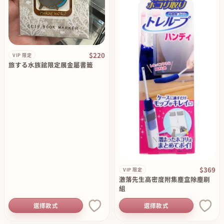
$220
VIP 限定
旅する水族館限定展金屬書籤
$369
VIP 限定
激落先生高密度附集塵盒除塵刷
組
選擇款式
選擇款式