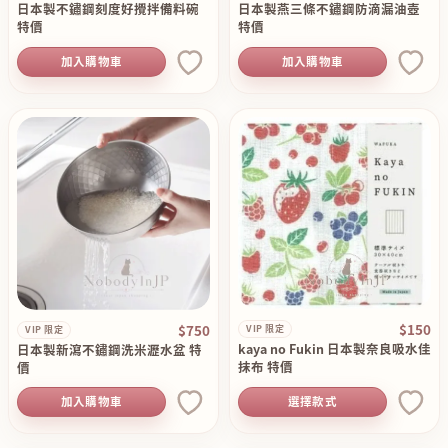
日本製不鏽鋼刻度好攪拌備料碗
日本製燕三條不鏽鋼防滴漏油壺
特價
特價
加入購物車
加入購物車
$150
$750
VIP 限定
VIP 限定
kaya no Fukin 日本製奈良吸水佳
日本製新瀉不鏽鋼洗米瀝水盆 特
抹布 特價
價
加入購物車
選擇款式