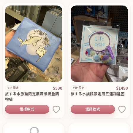
$530
$1490
VIP 限定
VIP 限定
旅する水族館限定展滿版折疊購
旅する水族館限定展五連鑰匙圈
物袋
選擇款式
選擇款式