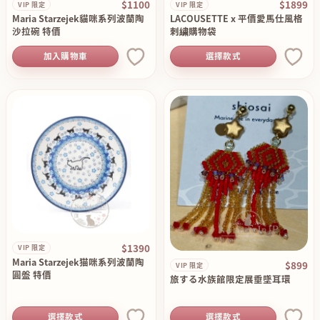
$1100
$1899
VIP 限定
VIP 限定
Maria Starzejek貓咪系列波蘭陶
LACOUSETTE x 平價愛馬仕風格
沙拉碗 特價
刺繍購物袋
加入購物車
選擇款式
$1390
VIP 限定
Maria Starzejek猫咪系列波蘭陶
$899
VIP 限定
圓盤 特價
旅する水族館限定展垂墜耳環
選擇款式
選擇款式