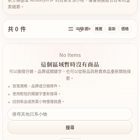
柔細節。
共 0 件
篩選
推薦
最新
價格
No Items
這個區域暫時沒有商品
可以換個分類、品牌或關鍵字，也可以從新品與熱賣商品重新開始探
索。
放寬價格、品牌或分類條件。
使用較短的關鍵字重新搜尋。
回到新品或熱賣小物慢慢挑選。
搜尋