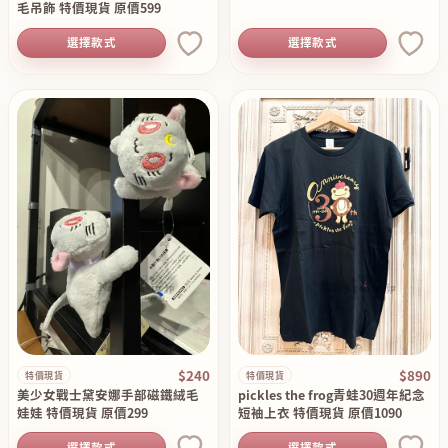
毛吊飾 特價現貨 原價599
選擇款式
選擇款式
$240
$890
特價現貨
特價現貨
美少女戰士黛安娜手部磁鐵絨毛
pickles the frog青蛙30週年紀念
娃娃 特價現貨 原價299
短袖上衣 特價現貨 原價1090
選擇款式
選擇款式