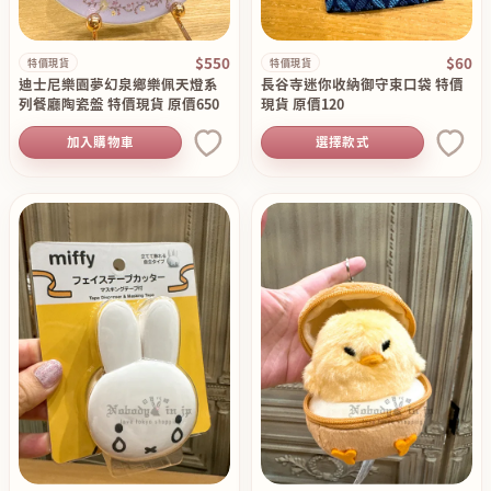
$550
$60
特價現貨
特價現貨
迪士尼樂園夢幻泉鄉樂佩天燈系
長谷寺迷你收納御守束口袋 特價
列餐廳陶瓷盤 特價現貨 原價650
現貨 原價120
加入購物車
選擇款式