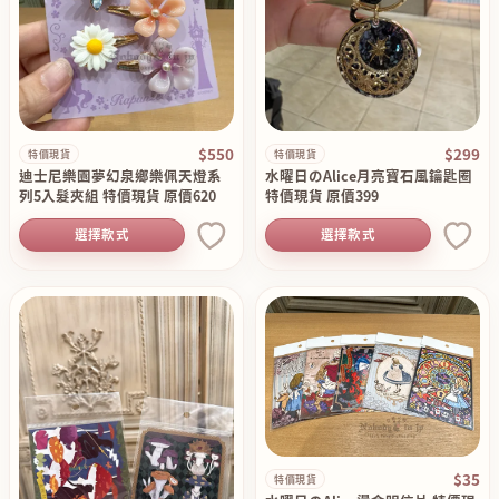
$550
$299
特價現貨
特價現貨
迪士尼樂園夢幻泉鄉樂佩天燈系
水曜日のAlice月亮寶石風鑰匙圈
列5入髮夾組 特價現貨 原價620
特價現貨 原價399
選擇款式
選擇款式
$35
特價現貨