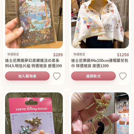
$299
$1250
特價現貨
特價現貨
迪士尼樂園夢幻泉鄉魔法の泉系
迪士尼樂園44x100cm連帽嬰兒包
列4入明信片組 特價現貨 原價399
巾 特價現貨 原價1399
加入購物車
選擇款式