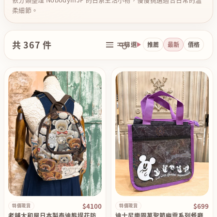
柔細節。
共 367 件
篩選
推薦
最新
價格
$4100
$699
特價現貨
特價現貨
老舖大和屋日本製泰迪熊提花防
迪士尼樂園萬聖節幽靈系列餐廳