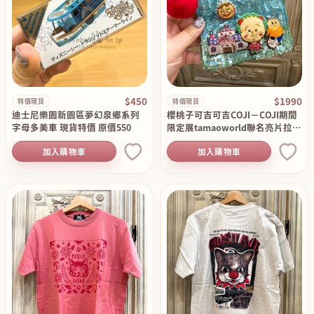
$450
$1990
特價現貨
特價現貨
迪士尼樂園新園區夢幻泉鄉系列
櫻桃子可吉可吉COJI－COJI期間
字母多美車 現貨特價 原價550
限定展tamaoworld聯名亮片拉鍊
袋 特價現貨 原價2390
加入購物車
加入購物車