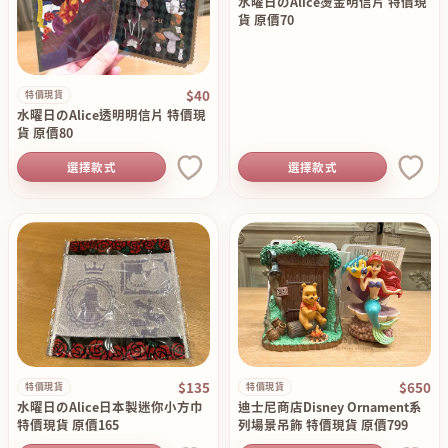
水曜日のAlice燙金明信片 特價現
貨 原價70
$40
特價現貨
水曜日のAlice透明明信片 特價現
貨 原價80
選擇款式
選擇款式
$135
$650
特價現貨
特價現貨
水曜日のAlice日本製迷你小方巾
迪士尼商店Disney Ornament系
特價現貨 原價165
列場景吊飾 特價現貨 原價799