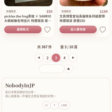
$50
$199
特價現貨
特價現貨
pickles the frog青蛙 × SANRIO
文具博覽會站長貓咪系列紙膠帶
大眼蛙聯名明信片 特價現貨 原價
特價現貨 原價250
80
選擇款式
加入購物車
共
367
件
第
3
/
10
頁
2
3
4
輸入頁碼
NobodyInJP
從日本帶回美好的日常，
用心挑選每一件讓生活更有質感的好物。
◎
f
LINE