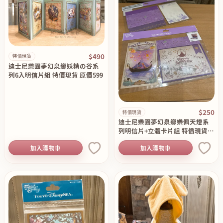
$490
特價現貨
迪士尼樂園夢幻泉鄉妖精の谷系
列6入明信片組 特價現貨 原價599
$250
特價現貨
迪士尼樂園夢幻泉鄉樂佩天燈系
列明信片+立體卡片組 特價現貨
原價330
加入購物車
加入購物車