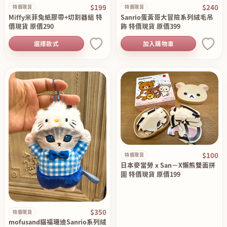
$199
$240
特價現貨
特價現貨
Miffy米菲兔紙膠帶+切割器組 特
Sanrio蛋黃哥大冒險系列絨毛吊
價現貨 原價290
飾 特價現貨 原價399
選擇款式
加入購物車
$100
特價現貨
日本麥當勞 x San－X懶熊雙面拼
圖 特價現貨 原價199
$350
特價現貨
mofusand貓福珊迪Sanrio系列絨