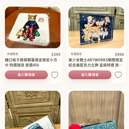
$399
$990
特價現貨
特價現貨
樋口裕子將棋開幕限定限定小方
美少女戰士ARTWORKS期間限定
巾 特價現貨 原價450
紀念展壓克力立牌 盒損特價 原價
1690
加入購物車
加入購物車