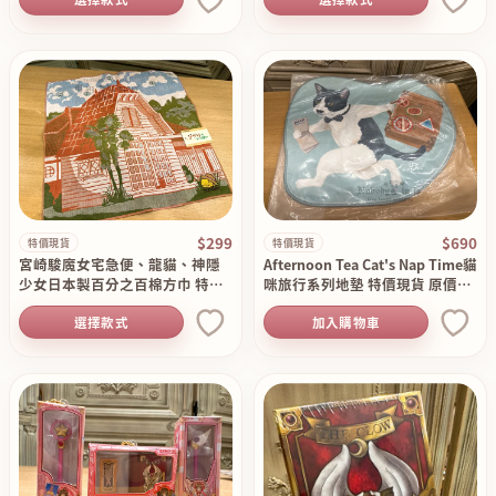
$299
$690
特價現貨
特價現貨
宮崎駿魔女宅急便、龍貓、神隱
Afternoon Tea Cat's Nap Time貓
少女日本製百分之百棉方巾 特價
咪旅行系列地墊 特價現貨 原價11
現貨 原價390
50
選擇款式
加入購物車