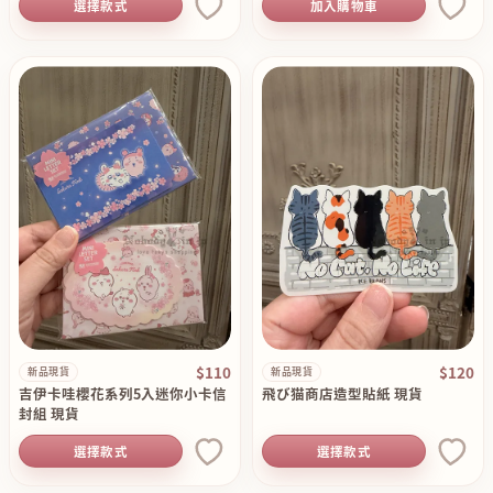
選擇款式
加入購物車
$110
$120
新品現貨
新品現貨
吉伊卡哇櫻花系列5入迷你小卡信
飛び猫商店造型貼紙 現貨
封組 現貨
選擇款式
選擇款式