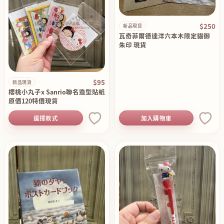
$250
新品現貨
瓦奇菲爾德達洋六本木限定貓御
朱印 現貨
$95
新品現貨
櫻桃小丸子x Sanrio聯名造型貼紙
原價120特價現貨
選擇款式
加入購物車