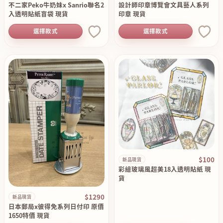
不二家Peko牛奶妹x Sanrio聯名2
設計師印章博覽會文具藝人系列
入透明貼紙盲袋 現貨
印章 現貨
選擇款式
選擇款式
$100
新品現貨
彩繪玻璃風超美18入透明貼紙 現
貨
$1290
新品現貨
日本郵局x彼得免系列日付印 原價
1650特價 現貨