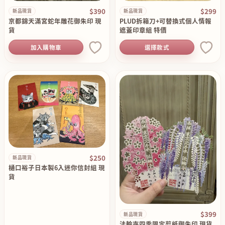
$390
$299
新品現貨
新品現貨
京都錦天滿宮蛇年雕花御朱印 現
PLUD拆箱刀+可替換式個人情報
貨
遮蓋印章組 特價
加入購物車
選擇款式
$250
新品現貨
樋口裕子日本製6入迷你信封組 現
貨
$399
新品現貨
法輪寺四季限定剪紙御朱印 現貨