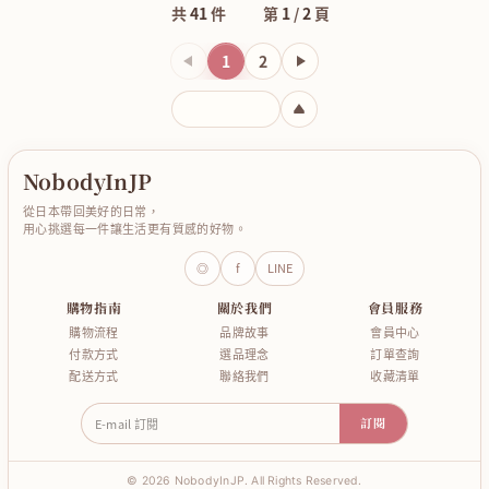
共
41
件
第
1
/
2
頁
1
2
上一頁
輸入頁碼
NobodyInJP
從日本帶回美好的日常，
用心挑選每一件讓生活更有質感的好物。
◎
f
LINE
購物指南
關於我們
會員服務
購物流程
品牌故事
會員中心
付款方式
選品理念
訂單查詢
配送方式
聯絡我們
收藏清單
E-mail 訂閱
訂閱
© 2026 NobodyInJP. All Rights Reserved.