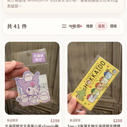
柔細節。
共 41 件
篩選
推薦
最新
價格
$159
$250
新品現貨
新品現貨
北海道限定北長尾山雀xSanrio聯
San－X角落生物北海道限定鐵牌