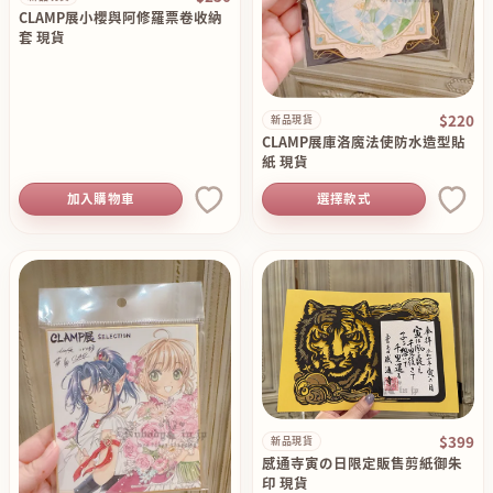
CLAMP展小櫻與阿修羅票卷收納
套 現貨
$220
新品現貨
CLAMP展庫洛魔法使防水造型貼
紙 現貨
加入購物車
選擇款式
$399
新品現貨
感通寺寅の日限定販售剪紙御朱
印 現貨