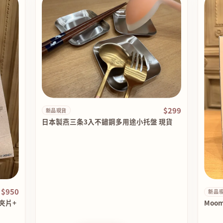
$299
新品現貨
日本製燕三条3入不鏽鋼多用途小托盤 現貨
$950
新品
夾片+
Moo