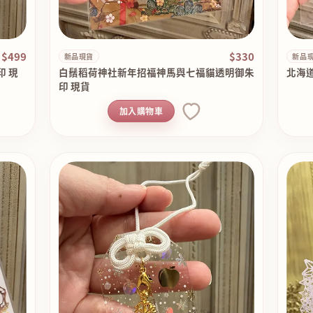
$499
$330
新品現貨
新品
 現
白鬚稻荷神社新年招福神馬與七福貓透明御朱
北海
印 現貨
加入購物車