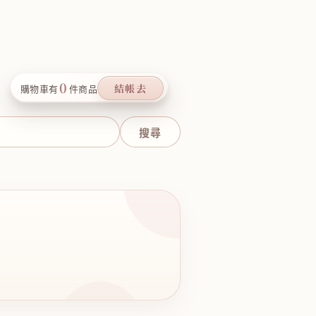
0
結帳去
購物車有
件商品