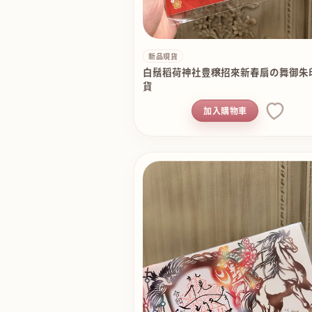
新品現貨
白鬚稻荷神社豊穣招來新春扇の舞御朱印
貨
加入購物車