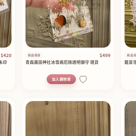
$420
$499
新品現貨
新品
朱印
青森廣田神社冰雪病厄除透明御守 現貨
龍泉
加入購物車