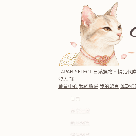
JAPAN SELECT
日系選物・精品代
登入
註冊
會員中心
我的收藏
我的留言
匯款通
首頁
東京連線
新品現貨
特價現貨