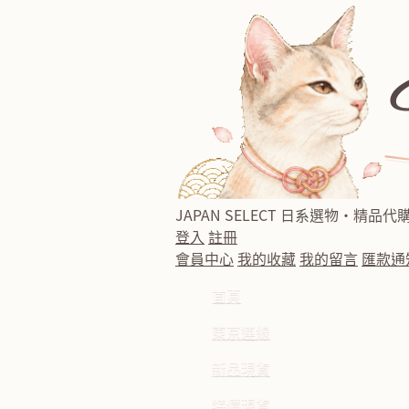
JAPAN SELECT
日系選物・精品代
登入
註冊
會員中心
我的收藏
我的留言
匯款通
首頁
東京連線
新品現貨
特價現貨