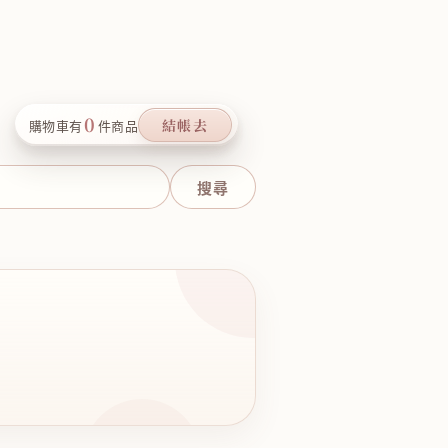
0
結帳去
購物車有
件商品