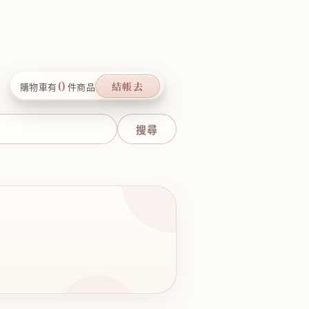
0
結帳去
購物車有
件商品