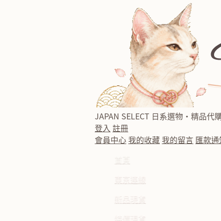
JAPAN SELECT
日系選物・精品代
登入
註冊
會員中心
我的收藏
我的留言
匯款通
首頁
東京連線
新品現貨
特價現貨