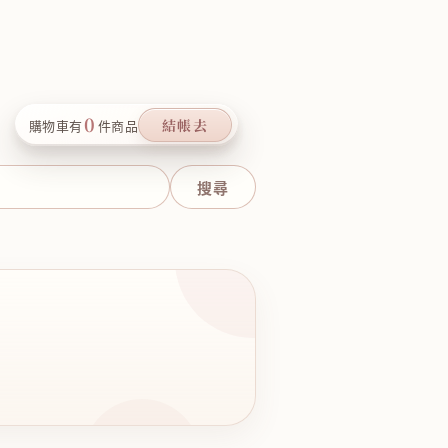
0
結帳去
購物車有
件商品