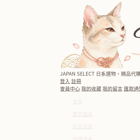
JAPAN SELECT
日系選物・精品代
登入
註冊
會員中心
我的收藏
我的留言
匯款通
首頁
東京連線
新品現貨
特價現貨