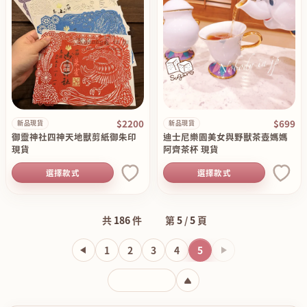
$2200
$699
新品現貨
新品現貨
御靈神社四神天地獸剪紙御朱印
迪士尼樂園美女與野獸茶壺媽媽
現貨
阿齊茶杯 現貨
選擇款式
選擇款式
共
186
件
第
5
/
5
頁
1
2
3
4
5
下一頁
輸入頁碼