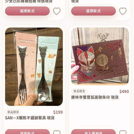
少女凸形踝襪短襪 特價現貨
現貨
選擇款式
選擇款式
$490
新品現貨
勝林寺雙層狐面御朱印 現貨
$199
新品現貨
SAN－X懶熊不鏽鋼餐具 現貨
選擇款式
加入購物車