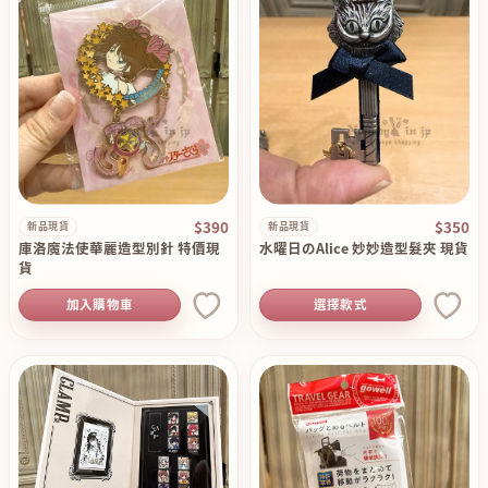
$390
$350
新品現貨
新品現貨
庫洛魔法使華麗造型別針 特價現
水曜日のAlice 妙妙造型髮夾 現貨
貨
加入購物車
選擇款式