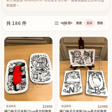
柔細節。
共 186 件
篩選
推薦
最新
價格
$2990
$1990
新品現貨
新品現貨
樋口裕子日本製22cm長方形陶瓷
樋口裕子日本製18cm長方形陶瓷