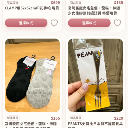
$699
$135
新品現貨
新品現貨
CLAMP展52x52cm印花手帕 現貨
宮崎駿魔女宅急便、龍貓、神隱
少女後腳跟刺繡短襪 特價現貨
選擇款式
選擇款式
$165
$220
新品現貨
新品現貨
宮崎駿魔女宅急便、龍貓、神隱
PEANTS史努比日本製不鏽鋼餐具