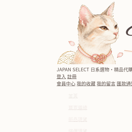
JAPAN SELECT
日系選物・精品代
登入
註冊
會員中心
我的收藏
我的留言
匯款通
首頁
東京連線
新品現貨
特價現貨