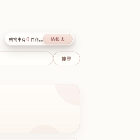
0
結帳去
購物車有
件商品