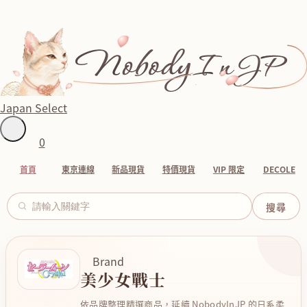
Japan Select
0
首頁
東京連線
新品現貨
特價現貨
VIP 限定
DECOLE
Brand
美少女戰士
依品牌整理精選商品，延續 NobodyInJP 的日系柔