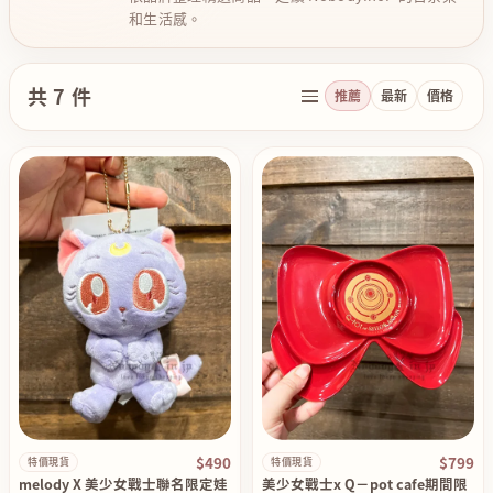
和生活感。
共 7 件
推薦
最新
價格
$490
$799
特價現貨
特價現貨
melody X 美少女戰士聯名限定娃
美少女戰士x Q－pot cafe期間限