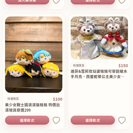
加入購物車
選擇款式
$150
特價現貨
達菲&雪莉玫站姿娃娃可穿超級水
手月亮、西蕾妮蒂公主美少女戰
士服飾組 現貨特價出清原價499
$100
特價現貨
美少女戰士圓滾滾版娃娃 特價出
清現貨原價299
選擇款式
選擇款式