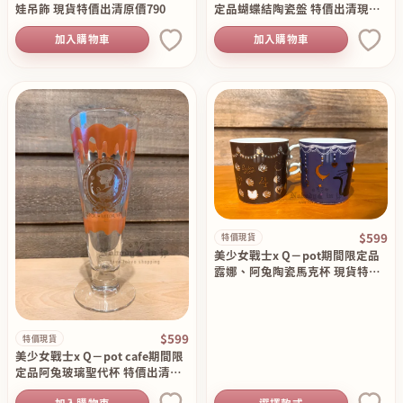
娃吊飾 現貨特價出清原價790
定品蝴蝶結陶瓷盤 特價出清現貨
原價1690
加入購物車
加入購物車
$599
特價現貨
美少女戰士x Q－pot期間限定品
露娜、阿兔陶瓷馬克杯 現貨特價
出清原價1190
$599
特價現貨
美少女戰士x Q－pot cafe期間限
定品阿兔玻璃聖代杯 特價出清現
貨原價1150