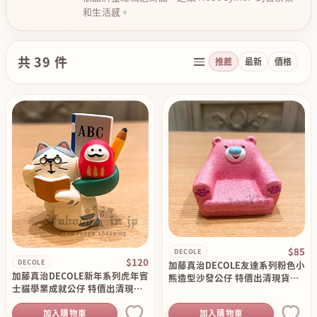
和生活感。
共 39 件
推薦
最新
價格
$85
DECOLE
$120
DECOLE
加藤真治DECOLE友達系列粉色小
加藤真治DECOLE新年系列虎年賓
熊造型沙發公仔 特價出清現貨原
士貓學業成就公仔 特價出清現貨
價140
原價180
加入購物車
加入購物車