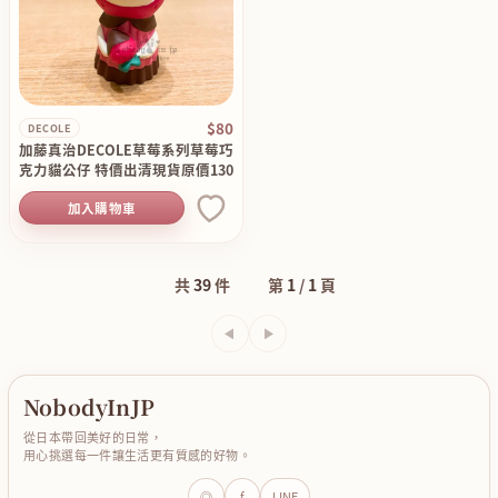
$80
DECOLE
加藤真治DECOLE草莓系列草莓巧
克力貓公仔 特價出清現貨原價130
加入購物車
共
39
件
第
1
/
1
頁
上一頁
下一頁
NobodyInJP
從日本帶回美好的日常，
用心挑選每一件讓生活更有質感的好物。
◎
f
LINE