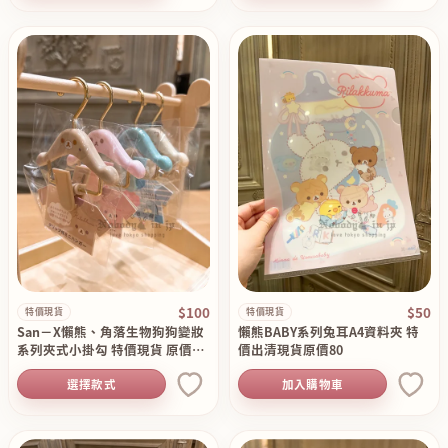
$100
$50
特價現貨
特價現貨
San－X懶熊、角落生物狗狗變妝
懶熊BABY系列兔耳A4資料夾 特
系列夾式小掛勾 特價現貨 原價19
價出清現貨原價80
0
選擇款式
加入購物車