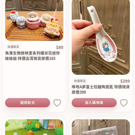
$80
特價現貨
角落生物放映室系列爆米花迷你
娃娃組 特價出清現貨原價165
$299
特價現貨
哆啦A夢富士拉麵陶瓷匙 特價現貨
原價399
選擇款式
加入購物車