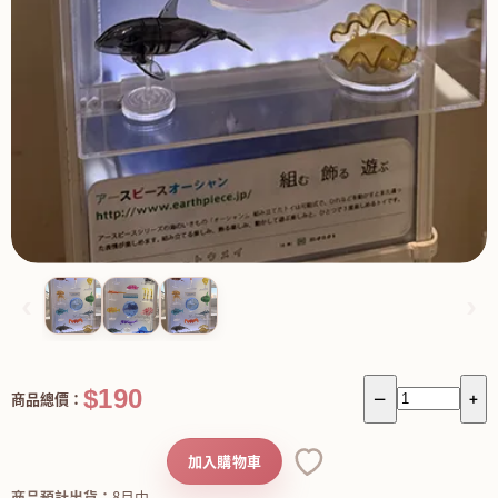
‹
›
$190
商品總價：
－
+
加入購物車
商品預計出貨：
8月中