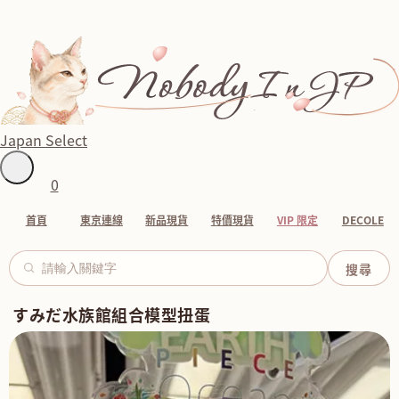
Japan Select
0
首頁
東京連線
新品現貨
特價現貨
VIP 限定
DECOLE
すみだ水族館組合模型扭蛋