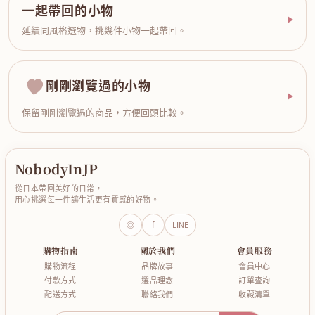
一起帶回的小物
延續同風格選物，挑幾件小物一起帶回。
剛剛瀏覽過的小物
保留剛剛瀏覽過的商品，方便回頭比較。
NobodyInJP
從日本帶回美好的日常，
用心挑選每一件讓生活更有質感的好物。
◎
f
LINE
購物指南
關於我們
會員服務
購物流程
品牌故事
會員中心
付款方式
選品理念
訂單查詢
配送方式
聯絡我們
收藏清單